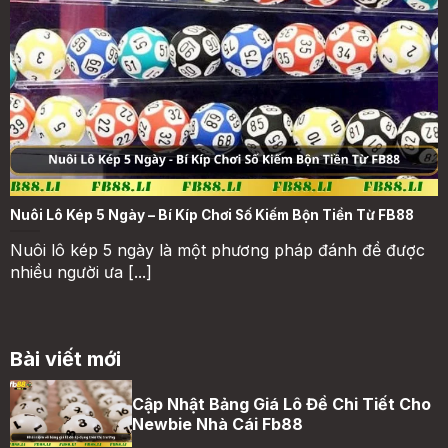
Nuôi Lô Kép 5 Ngày – Bí Kíp Chơi Số Kiếm Bộn Tiền Từ FB88
Nuôi lô kép 5 ngày là một phương pháp đánh đề được
nhiều người ưa [...]
Bài viết mới
Cập Nhật Bảng Giá Lô Đề Chi Tiết Cho
Newbie Nhà Cái Fb88