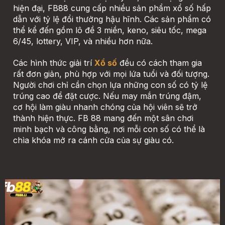
hiện đại, FB88 cung cấp nhiều sản phẩm xổ số hấp
dẫn với tỷ lệ đổi thưởng hậu hĩnh. Các sản phẩm có
thể kể đến gồm lô đề 3 miền, keno, siêu tốc, mega
6/45, lottery, VIP, và nhiều hơn nữa.
Các hình thức giải trí
Xổ số
đều có cách tham gia
rất đơn giản, phù hợp với mọi lứa tuổi và đối tượng.
Người chơi chỉ cần chọn lựa những con số có tỷ lệ
trúng cao để đặt cược. Nếu may mắn trúng đậm,
cơ hội làm giàu nhanh chóng của hội viên sẽ trở
thành hiện thực. FB 88 mang đến một sân chơi
minh bạch và công bằng, nơi mỗi con số có thể là
chìa khóa mở ra cánh cửa của sự giàu có.