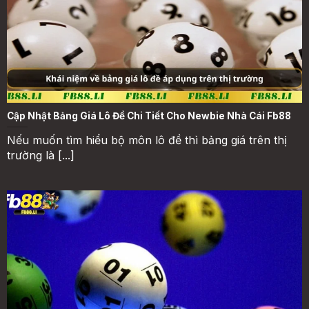
Cập Nhật Bảng Giá Lô Đề Chi Tiết Cho Newbie Nhà Cái Fb88
Nếu muốn tìm hiểu bộ môn lô đề thì bảng giá trên thị
trường là [...]