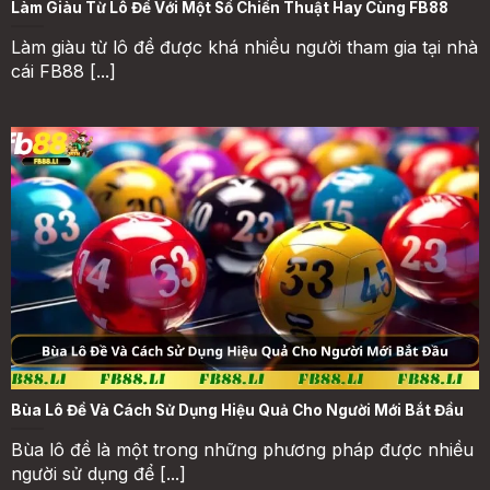
Làm Giàu Từ Lô Đề Với Một Số Chiến Thuật Hay Cùng FB88
Làm giàu từ lô đề được khá nhiều người tham gia tại nhà
cái FB88 [...]
Bùa Lô Đề Và Cách Sử Dụng Hiệu Quả Cho Người Mới Bắt Đầu
Bùa lô đề là một trong những phương pháp được nhiều
người sử dụng để [...]