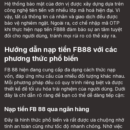
Hệ thống bảo mật của đơn vị được xây dựng dựa trên
công nghệ tiên tiến với nhiều lớp mã hoá hiện đại. Vì
vậy, tất cả thông tin cá nhân và giao dịch đều được
bảo vệ nghiêm ngặt. Ngoài ra, cơ chế nhập mã OTP
khi thực hiện nạp tiền FB88 đảm bảo sự an tâm tuyệt
đối cho người dùng, tránh mọi rủi ro có thể xảy ra.
Hướng dẫn nạp tiền FB88 với các
phương thức phổ biến
FB 88 hiện đang cung cấp đa dạng cách thức nạp
vốn, đáp ứng nhu cầu của nhiều đối tượng khác nhau.
Mỗi phương pháp đều có quy trình riêng biệt và được
thiết kế để tối ưu hóa trải nghiệm của người dùng. Dưới
đây là chỉ dẫn rõ ràng để bạn có thể dễ dàng tiếp cận:
Nạp tiền FB 88 qua ngân hàng
Đây là hình thức phổ biến và rất được ưa chuộng nhờ
tính an toàn cũng như tốc độ nhanh chóng. Nhờ việc