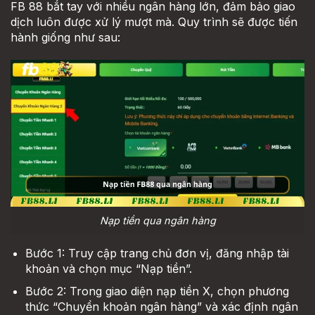
FB 88 bắt tay với nhiều ngân hàng lớn, đảm bảo giao
dịch luôn được xử lý mượt mà. Quy trình sẽ được tiến
hành giống như sau:
Nạp tiền qua ngân hàng
Bước 1: Truy cập trang chủ đơn vị, đăng nhập tài
khoản và chọn mục “Nạp tiền”.
Bước 2: Trong giao diện nạp tiền X, chọn phương
thức “Chuyển khoản ngân hàng” và xác định ngân