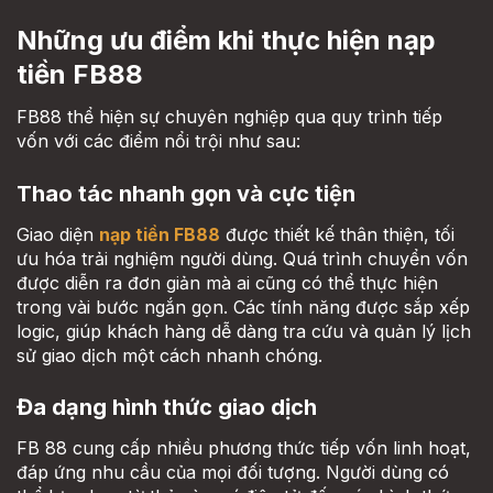
Những ưu điểm khi thực hiện nạp
tiền FB88
FB88 thể hiện sự chuyên nghiệp qua quy trình tiếp
vốn với các điểm nổi trội như sau:
Thao tác nhanh gọn và cực tiện
Giao diện
nạp tiền FB88
được thiết kế thân thiện, tối
ưu hóa trải nghiệm người dùng. Quá trình chuyển vốn
được diễn ra đơn giản mà ai cũng có thể thực hiện
trong vài bước ngắn gọn. Các tính năng được sắp xếp
logic, giúp khách hàng dễ dàng tra cứu và quản lý lịch
sử giao dịch một cách nhanh chóng.
Đa dạng hình thức giao dịch
FB 88 cung cấp nhiều phương thức tiếp vốn linh hoạt,
đáp ứng nhu cầu của mọi đối tượng. Người dùng có