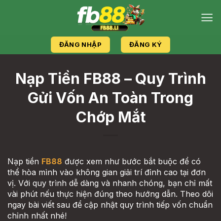
Chuyển
đến
nội
dung
ĐĂNG NHẬP
ĐĂNG KÝ
Nạp Tiền FB88 – Quy Trình
Gửi Vốn An Toàn Trong
Chớp Mắt
Nạp tiền
FB88
được xem như bước bắt buộc để có
thể hòa mình vào không gian giải trí đỉnh cao tại đơn
vị. Với quy trình dễ dàng và nhanh chóng, bạn chỉ mất
vài phút nếu thực hiện đúng theo hướng dẫn. Theo dõi
ngay bài viết sau để cập nhật quy trình tiếp vốn chuẩn
chỉnh nhất nhé!