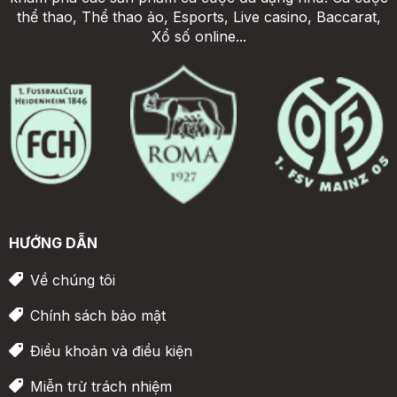
thể thao, Thể thao ảo, Esports, Live casino, Baccarat,
Xổ số online...
HƯỚNG DẪN
Về chúng tôi
Chính sách bảo mật
Điều khoản và điều kiện
Miễn trừ trách nhiệm