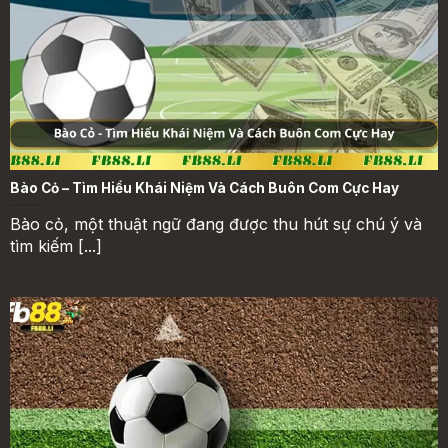
Bào Cỏ – Tìm Hiểu Khái Niệm Và Cách Buôn Com Cực Hay
Bào cỏ, một thuật ngữ đang được thu hút sự chú ý và
tìm kiếm [...]