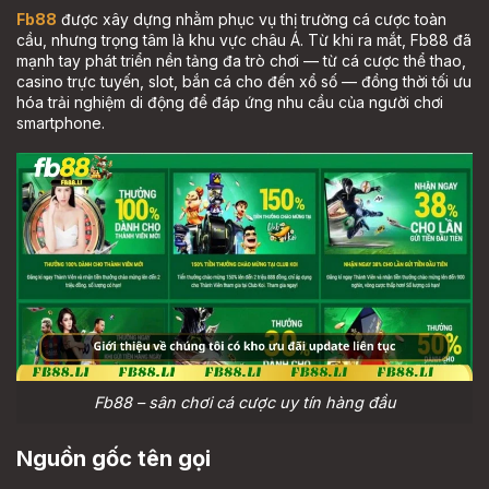
Fb88
được xây dựng nhằm phục vụ thị trường cá cược toàn
cầu, nhưng trọng tâm là khu vực châu Á. Từ khi ra mắt, Fb88 đã
mạnh tay phát triển nền tảng đa trò chơi — từ cá cược thể thao,
casino trực tuyến, slot, bắn cá cho đến xổ số — đồng thời tối ưu
hóa trải nghiệm di động để đáp ứng nhu cầu của người chơi
smartphone.
Fb88 – sân chơi cá cược uy tín hàng đầu
Nguồn gốc tên gọi