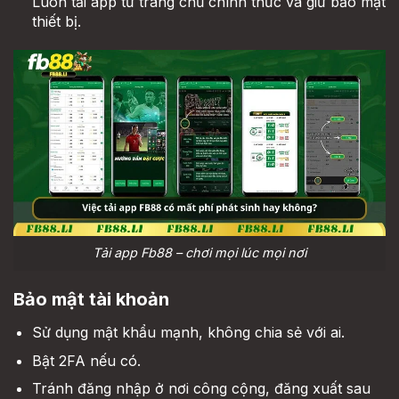
Luôn tải app từ trang chủ chính thức và giữ bảo mật
thiết bị.
Tải app Fb88 – chơi mọi lúc mọi nơi
Bảo mật tài khoản
Sử dụng mật khẩu mạnh, không chia sẻ với ai.
Bật 2FA nếu có.
Tránh đăng nhập ở nơi công cộng, đăng xuất sau