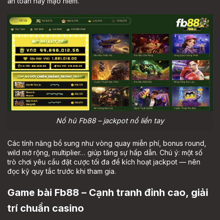
an toàn hay mạo hiểm.
Nổ hũ Fb88 – jackpot nổ liền tay
Các tính năng bổ sung như vòng quay miễn phí, bonus round,
wild mở rộng, multiplier… giúp tăng sự hấp dẫn. Chú ý: một số
trò chơi yêu cầu đặt cược tối đa để kích hoạt jackpot — nên
đọc kỹ quy tắc trước khi tham gia.
Game bài Fb88 – Cạnh tranh đỉnh cao, giải
trí chuẩn casino