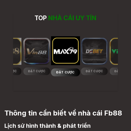
TOP
NHÀ CÁI UY TÍN
ĐẶT CƯỢC
ĐẶT CƯỢC
ĐẶT CƯỢ
ĐẶT CƯỢC
ĐẶT CƯỢC
Thông tin cần biết về nhà cái Fb88
Lịch sử hình thành & phát triển