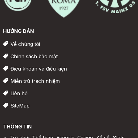
HƯỚNG DẪN
Về chúng tôi
Chính sách bảo mật
Điều khoản và điều kiện
Miễn trừ trách nhiệm
Liên hệ
SiteMap
THÔNG TIN
Trò chơi: Thể thao, Esports, Casino, Xổ số, Slots