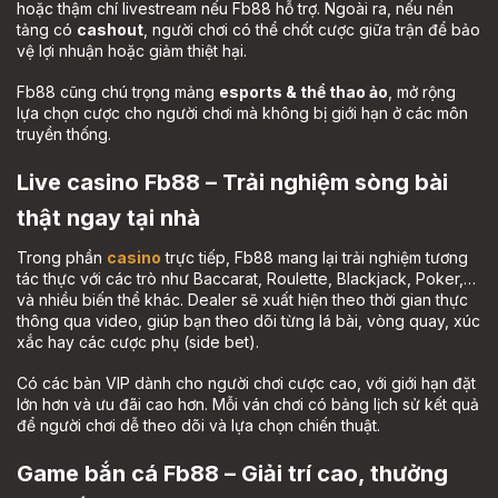
hoặc thậm chí livestream nếu Fb88 hỗ trợ. Ngoài ra, nếu nền
tảng có
cashout
, người chơi có thể chốt cược giữa trận để bảo
vệ lợi nhuận hoặc giảm thiệt hại.
Fb88 cũng chú trọng mảng
esports & thể thao ảo
, mở rộng
lựa chọn cược cho người chơi mà không bị giới hạn ở các môn
truyền thống.
Live casino Fb88 – Trải nghiệm sòng bài
thật ngay tại nhà
Trong phần
casino
trực tiếp, Fb88 mang lại trải nghiệm tương
tác thực với các trò như Baccarat, Roulette, Blackjack, Poker,…
và nhiều biến thể khác. Dealer sẽ xuất hiện theo thời gian thực
thông qua video, giúp bạn theo dõi từng lá bài, vòng quay, xúc
xắc hay các cược phụ (side bet).
Có các bàn VIP dành cho người chơi cược cao, với giới hạn đặt
lớn hơn và ưu đãi cao hơn. Mỗi ván chơi có bảng lịch sử kết quả
để người chơi dễ theo dõi và lựa chọn chiến thuật.
Game bắn cá Fb88 – Giải trí cao, thưởng